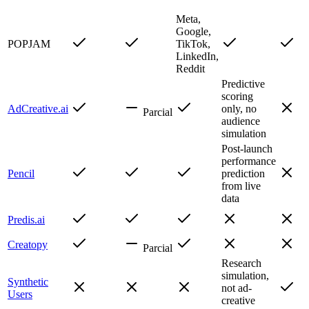
Meta,
Google,
POPJAM
TikTok,
LinkedIn,
Reddit
Predictive
scoring
AdCreative.ai
only, no
Parcial
audience
simulation
Post-launch
performance
Pencil
prediction
from live
data
Predis.ai
Creatopy
Parcial
Research
simulation,
Synthetic
not ad-
Users
creative