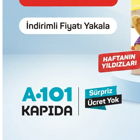
Galería
Precios
Blog
Sobre
Cambiar tema
Iniciar sesión
Habla con nosotros
Cambiar tema