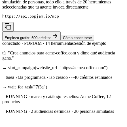
simulación de personas, todo ello a través de 20 herramientas
seleccionadas que tu agente invoca directamente.
https://api.popjam.io/mcp
Empieza gratis: 500 créditos
Cómo conectarse
conectado · POPJAM · 14 herramientas
Sesión de ejemplo
tú
"Crea anuncios para acme-coffee.com y dime qué audiencia
gana."
→
start_campaign(website_url="https://acme-coffee.com")
tarea 7f3a programada · lab creado · ~40 créditos estimados
→
wait_for_task("7f3a")
RUNNING · marca y catálogo resueltos: Acme Coffee, 12
productos
RUNNING · 2 audiencias definidas · 20 personas simuladas
RUNNING · 4 creatividades de imagen generadas · reacciones
simuladas