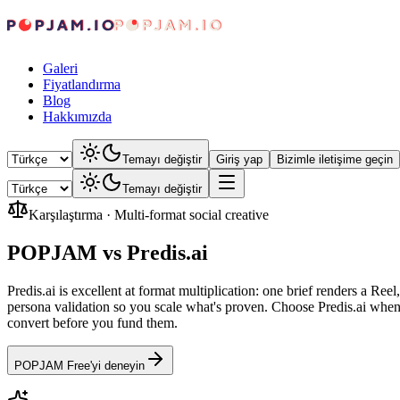
Galeri
Fiyatlandırma
Blog
Hakkımızda
Temayı değiştir
Giriş yap
Bizimle iletişime geçin
Temayı değiştir
Karşılaştırma
·
Multi-format social creative
POPJAM vs Predis.ai
Predis.ai is excellent at format multiplication: one brief renders a Re
persona validation so you scale what's proven. Choose Predis.ai wh
convert before you fund them.
POPJAM Free'yi deneyin