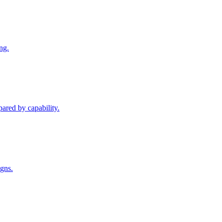
ng.
pared by capability.
igns.