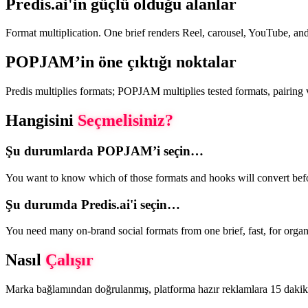
Predis.ai'in güçlü olduğu alanlar
Format multiplication. One brief renders Reel, carousel, YouTube, and 
POPJAM’in öne çıktığı noktalar
Predis multiplies formats; POPJAM multiplies tested formats, pairing 
Hangisini
Seçmelisiniz?
Şu durumlarda POPJAM’i seçin…
You want to know which of those formats and hooks will convert bef
Şu durumda Predis.ai'i seçin…
You need many on-brand social formats from one brief, fast, for organ
Nasıl
Çalışır
Marka bağlamından doğrulanmış, platforma hazır reklamlara 15 dakik